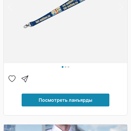
Previous
Nex
Посмотреть ланъярды