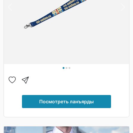
Previous
Nex
Посмотреть ланъярды